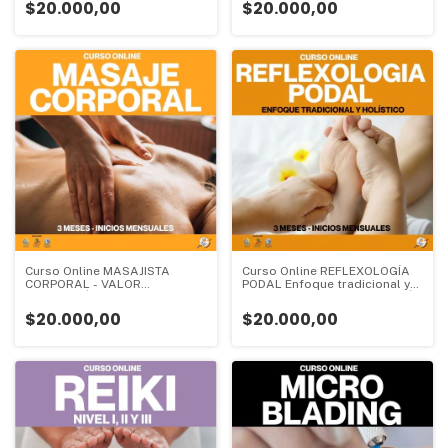
$20.000,00
$20.000,00
Valor Inscripción:
ESPECIALIZACIÓN - 1 mes -
Valor Inscripción:
Curso Online MASAJISTA
Curso Online REFLEXOLOGÍA
CORPORAL - VALOR
PODAL Enfoque tradicional y
INSCRIPCIÓN - CURSO DE
holístico - VALOR INSCRIPCIÓN
INICIO - 3 meses - Valor
- CURSO DE INICIO - 3 meses -
$20.000,00
$20.000,00
Inscripción:
Valor Inscripción: