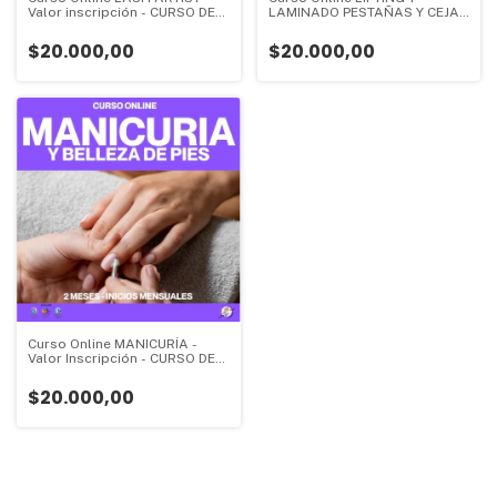
Valor inscripción - CURSO DE
LAMINADO PESTAÑAS Y CEJAS
INICIO - 3 meses - Valor
- CURSO DE INICIO - 2 meses -
Inscripción:
Valor Inscripción:
$20.000,00
$20.000,00
Curso Online MANICURÍA -
Valor Inscripción - CURSO DE
INICIO - 2 meses - Valor
Inscripción:
$20.000,00