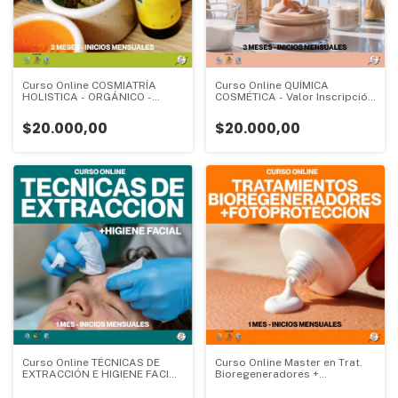
Curso Online COSMIATRÍA
Curso Online QUÍMICA
HOLISTICA - ORGÁNICO -
COSMÉTICA - Valor Inscripción
VEGANO - SUSTENTABLE -
- CURSO DE ESPECIALIZACIÓN
VALOR INSCRIPCIÓN - CURSO
- 3 meses - Valor Inscripción:
$20.000,00
$20.000,00
DE ESPECIALIZACIÓN - 2
meses - Valor Inscripción:
Curso Online TÉCNICAS DE
Curso Online Master en Trat.
EXTRACCIÓN E HIGIENE FACIAL
Bioregeneradores +
- VALOR INSCRIPCIÓN - CURSO
Fotoprotección - VALOR
DE ESPECIALIZACIÓN - 1 mes -
INSCRIPCIÓN - CURSO DE