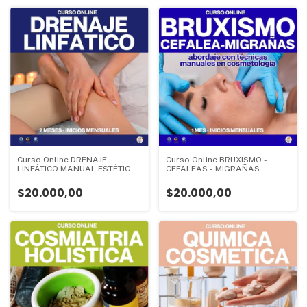
Curso Online DRENAJE
Curso Online BRUXISMO -
LINFÁTICO MANUAL ESTÉTICO
CEFALEAS - MIGRAÑAS
- VALOR INSCRIPCIÓN - CURSO
Abordaje Cosmet. - VALOR
DE ESPECIALIZACIÓN - 2
INSCRIPCIÓN - CURSO DE
$20.000,00
$20.000,00
meses - Valor Inscripción:
ESPECIALIZACIÓN - 1 mes -
Valor Inscripción: