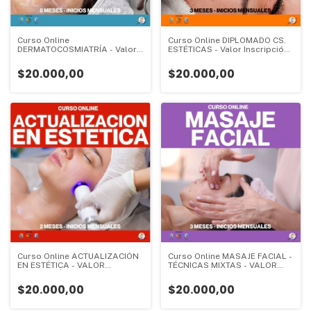
Curso Online
Curso Online DIPLOMADO CS.
DERMATOCOSMIATRÍA - Valor
ESTÉTICAS - Valor Inscripción
Inscripción - CURSO DE
- CURSO DE ESPECIALIZACIÓN
ESPECIALIZACIÓN - 5 meses -
- 3 meses - Valor Inscripción:
$20.000,00
$20.000,00
Valor Inscripción:
Curso Online ACTUALIZACIÓN
Curso Online MASAJE FACIAL -
EN ESTÉTICA - VALOR
TÉCNICAS MIXTAS - VALOR
INSCRIPCIÓN - CURSO DE
INSCRIPCIÓN - CURSO DE
ESPECIALIZACIÓN - 2 meses -
ESPECIALIZACIÓN - 3 meses -
$20.000,00
$20.000,00
Valor Inscripción:
Valor Inscripción: