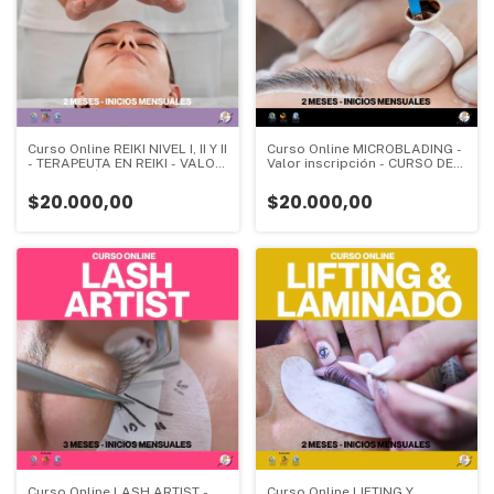
Curso Online REIKI NIVEL I, II Y II
Curso Online MICROBLADING -
- TERAPEUTA EN REIKI - VALOR
Valor inscripción - CURSO DE
INSCRIPCIÓN - CURSO DE
INICIO - 2 meses - Valor
INICIO - 2 meses - Valor
Inscripción:
$20.000,00
$20.000,00
Inscripción:
Curso Online LASH ARTIST -
Curso Online LIFTING Y