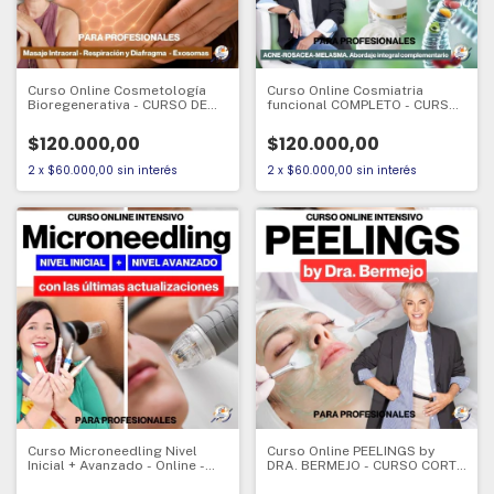
Curso Online Cosmetología
Curso Online Cosmiatria
Bioregenerativa - CURSO DE
funcional COMPLETO - CURSO
ACTUALIZACION
DE ACTUALIZACION
PROFESIONAL
PROFESIONAL
$120.000,00
$120.000,00
2
x
$60.000,00
sin interés
2
x
$60.000,00
sin interés
Curso Microneedling Nivel
Curso Online PEELINGS by
Inicial + Avanzado - Online -
DRA. BERMEJO - CURSO CORTO
CURSO CORTO DE
DE ACTUALIZACION