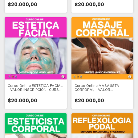
Inscripción:
ESPECIALIZACIÓN - 5 meses -
$20.000,00
$20.000,00
Valor Inscripción:
Curso Online ESTÉTICA FACIAL
Curso Online MASAJISTA
- VALOR INSCRIPCIÓN -CURSO
CORPORAL - VALOR
DE INICIO - 2 meses - Valor
INSCRIPCIÓN - CURSO DE
Inscripción:
INICIO - 3 meses - Valor
$20.000,00
$20.000,00
Inscripción: