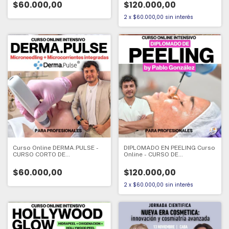
ACTUALIZACION
PROFESIONAL
$60.000,00
$120.000,00
PROFESIONAL
2
x
$60.000,00
sin interés
Curso Online DERMA.PULSE -
DIPLOMADO EN PEELING Curso
CURSO CORTO DE
Online - CURSO DE
ACTUALIZACION
ACTUALIZACION
PROFESIONAL
PROFESIONAL
$60.000,00
$120.000,00
2
x
$60.000,00
sin interés