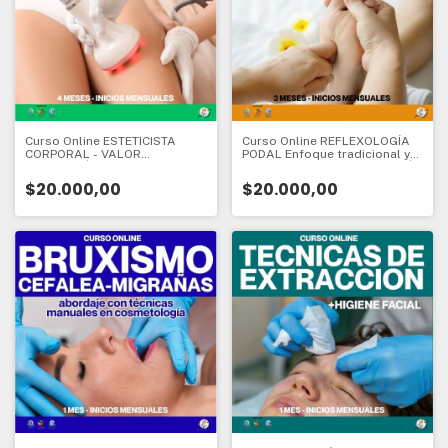
Curso Online ESTETICISTA
Curso Online REFLEXOLOGÍA
CORPORAL - VALOR
PODAL Enfoque tradicional y
INSCRIPCIÓN - CURSO DE
holístico - VALOR INSCRIPCIÓN
INICIO - 4 meses - Valor
- CURSO DE INICIO - 3 meses -
$20.000,00
$20.000,00
Inscripción:
Valor Inscripción: