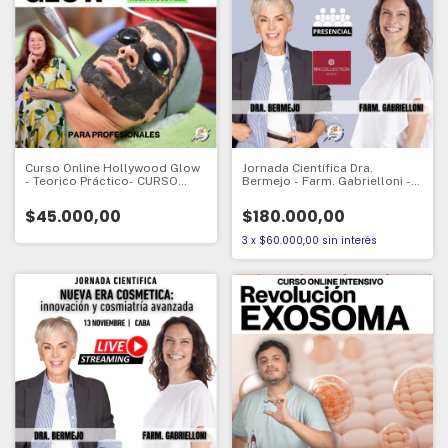
Curso Online Hollywood Glow
Jornada Científica Dra.
- Teorico Práctico- CURSO
Bermejo - Farm. Gabrielloni -
CORTO DE ACTUALIZACION
PRESENCIAL
PROFESIONAL
$45.000,00
$180.000,00
3
x
$60.000,00
sin interés