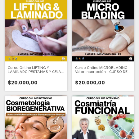
Curso Online LIFTING Y
Curso Online MICROBLADING -
LAMINADO PESTAÑAS Y CEJAS
Valor inscripción - CURSO DE
- CURSO DE INICIO - 2 meses -
INICIO - 2 meses - Valor
Valor Inscripción:
Inscripción:
$20.000,00
$20.000,00