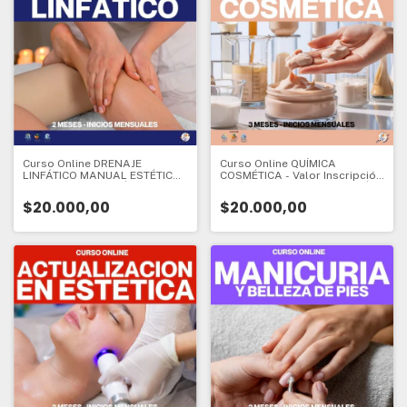
Curso Online DRENAJE
Curso Online QUÍMICA
LINFÁTICO MANUAL ESTÉTICO
COSMÉTICA - Valor Inscripción
- VALOR INSCRIPCIÓN - CURSO
- CURSO DE ESPECIALIZACIÓN
DE ESPECIALIZACIÓN - 2
- 3 meses - Valor Inscripción:
$20.000,00
$20.000,00
meses - Valor Inscripción: