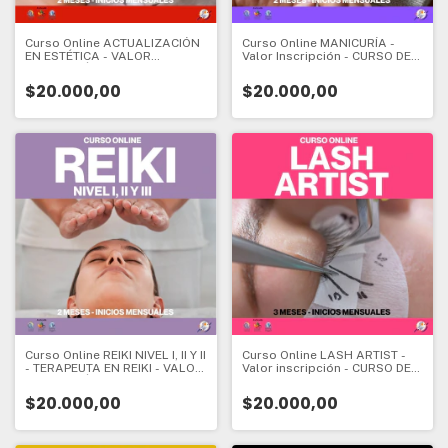
Curso Online ACTUALIZACIÓN
Curso Online MANICURÍA -
EN ESTÉTICA - VALOR
Valor Inscripción - CURSO DE
INSCRIPCIÓN - CURSO DE
INICIO - 2 meses - Valor
ESPECIALIZACIÓN - 2 meses -
Inscripción:
$20.000,00
$20.000,00
Valor Inscripción:
Curso Online REIKI NIVEL I, II Y II
Curso Online LASH ARTIST -
- TERAPEUTA EN REIKI - VALOR
Valor inscripción - CURSO DE
INSCRIPCIÓN - CURSO DE
INICIO - 3 meses - Valor
INICIO - 2 meses - Valor
Inscripción:
$20.000,00
$20.000,00
Inscripción: